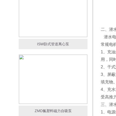
二、潜
潜水电
ISW卧式管道离心泵
常规电机
1、充
用，同
2、干
3、屏
填充物
4、充
受高推
三、潜
ZMD氟塑料磁力自吸泵
1、电