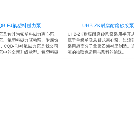
QB-FJ氟塑料磁力泵
UHB-ZK耐腐耐磨砂浆泵
泵又称其为氟塑料磁力离心泵、
UHB-ZK耐腐耐磨砂浆泵采用半开
泵、氟塑料磁力驱动泵、耐腐蚀
属于单级单吸悬臂式离心泵。过流
，CQB-FJ衬氟磁力泵是我公司
采用超高分子量聚乙烯衬里制造。
泵中的全新升级款型。氟塑料磁
液的抽取也适用与浆料的输送。
QB-