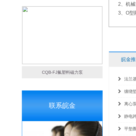
2、机
3、O
皖金推
CQB-FJ氟塑料磁力泵
法兰
缠绕
离心
联系皖金
静电
平垫