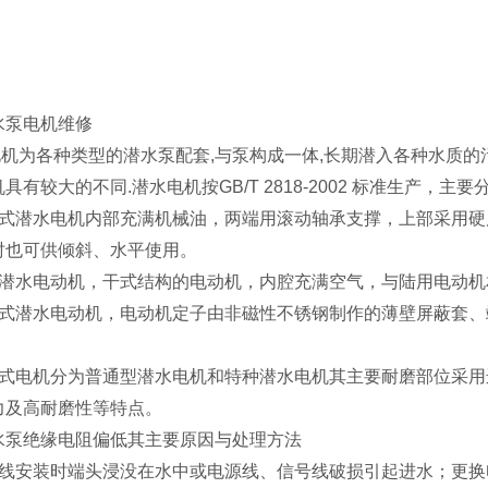
水泵电机维修
机为各种类型的潜水泵配套,与泵构成一体,长期潜入各种水质的污
具有较大的不同.潜水电机按GB/T 2818-2002 标准生产
油式潜水电机内部充满机械油，两端用滚动轴承支撑，上部采用
时也可供倾斜、水平使用。
式潜水电动机，干式结构的电动机，内腔充满空气，与陆用电动机
蔽式潜水电动机，电动机定子由非磁性不锈钢制作的薄壁屏蔽套
。
水式电机分为普通型潜水电机和特种潜水电机其主要耐磨部位采
力及高耐磨性等特点。
水泵绝缘电阻偏低其主要原因与处理方法
源线安装时端头浸没在水中或电源线、信号线破损引起进水；更