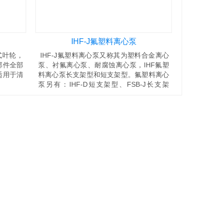
IHF-J氟塑料离心泵
式叶轮，
IHF-J氟塑料离心泵又称其为塑料合金离心
部件全部
泵、衬氟离心泵、耐腐蚀离心泵，IHF氟塑
适用于清
料离心泵长支架型和短支架型。氟塑料离心
泵另有：IHF-D短支架型、FSB-J长支架
型、FSB-D短支架型、GDF立式管道离心
泵、FZB氟塑料自吸泵。