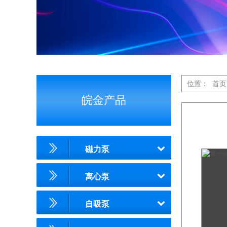
位置：
首页
皖金产品
磁力泵
离心泵
自吸泵