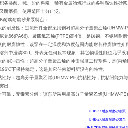
积各类酸、碱、盐的料浆，稀有金属冶炼行业的各种腐蚀性砂浆
又耐磨损，使用范围十分广泛。
-ZK耐腐耐磨砂浆泵特点：
大的耐磨性：过流部件全部采用钢衬超高分子量聚乙烯(UHMW-PE
尼龙66(PA66)、聚四氟乙烯(PTFE)高4倍，是碳钢、不锈钢耐磨
良的耐腐蚀性：该泵在一定温度和浓度范围内能耐各种腐蚀性介质(
溶剂中浸渍30d。外表无任何反常现象，其它物理性能也几乎没
大的耐冲击性：超高分子量聚乙烯的冲击强度工程塑料，是(丙烯腈
196℃下保持稳定，这是其它任何塑料所没有的特性。
粘性好：超高分子量聚乙烯(UHMW-PE)抗粘性好，抗粘附能力
现突出。
全可靠，无毒素分解：该泵所采用超高分子量聚乙烯(UHMW-P