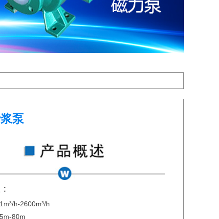
砂浆泵
数：
³/h-2600m³/h
m-80m