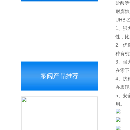
盐酸等
耐腐蚀
UHB
1、强
性，比
2、优
种有机
3、强
在零下
泵阀产品推荐
4、抗
亦表
5、安
用。