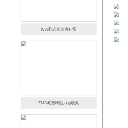
ISW卧式管道离心泵
ZMD氟塑料磁力自吸泵