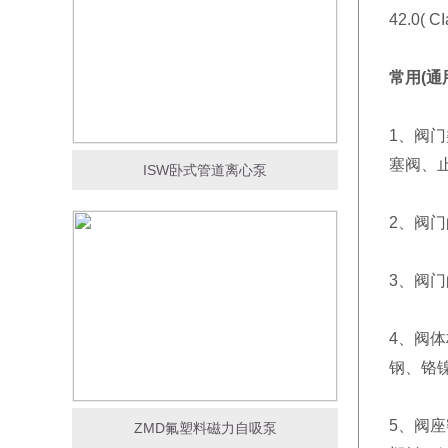
42.0( 
常用(通
1、阀
塞阀、
ISW卧式管道离心泵
2、阀门
3、阀门
4、阀
钢、铬
5、阀
ZMD氟塑料磁力自吸泵