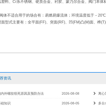
氟塑料、Cr系不锈钢、硬质合金、衬胶、蒙乃尔合金、阀门本体
铁阀体不适合用于的场合有：易燃易爆流体；环境温度低于－20
面型式主要有：全平面(FF)、突面(RF)、凹(FM)凸(M)面、榫(T)
荐资讯
钢内外螺纹咬死原因及预防办法
2026-08-08
离心
基础知识
2026-08-05
多台