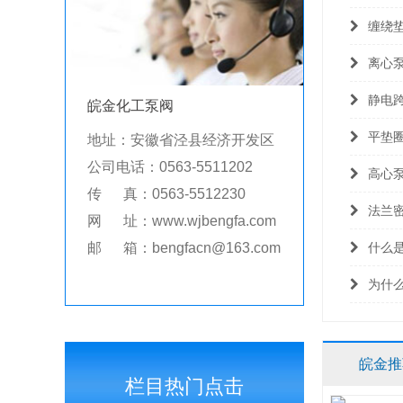
缠绕
离心
静电
皖金化工泵阀
平垫
地址：安徽省泾县经济开发区
公司电话：0563-5511202
高心
传 真：0563-5512230
法兰
网 址：www.wjbengfa.com
邮 箱：bengfacn@163.com
什么
为什
皖金推
栏目热门点击