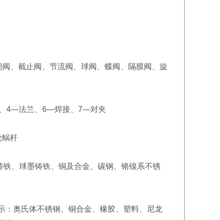
：闸阀、截止阀、节流阀、球阀、蝶阀、隔膜阀、旋
、4—法兰、6—焊接、7—对夹
轮蜗杆
锻铸铁、球墨铸铁、铜及合金、碳钢、铬镍系不锈
别表示：奥氏体不锈钢、铜合金、橡胶、塑料、尼龙