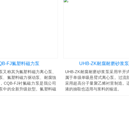
QB-FJ氟塑料磁力泵
UHB-ZK耐腐耐磨砂浆泵
泵又称其为氟塑料磁力离心泵、
UHB-ZK耐腐耐磨砂浆泵采用半开
泵、氟塑料磁力驱动泵、耐腐蚀
属于单级单吸悬臂式离心泵。过流
，CQB-FJ衬氟磁力泵是我公司
采用超高分子量聚乙烯衬里制造。
泵中的全新升级款型。氟塑料磁
液的抽取也适用与浆料的输送。
QB-