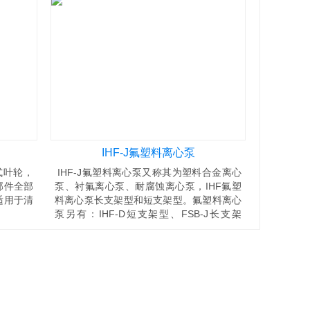
IHF-J氟塑料离心泵
式叶轮，
IHF-J氟塑料离心泵又称其为塑料合金离心
部件全部
泵、衬氟离心泵、耐腐蚀离心泵，IHF氟塑
适用于清
料离心泵长支架型和短支架型。氟塑料离心
泵另有：IHF-D短支架型、FSB-J长支架
型、FSB-D短支架型、GDF立式管道离心
泵、FZB氟塑料自吸泵。