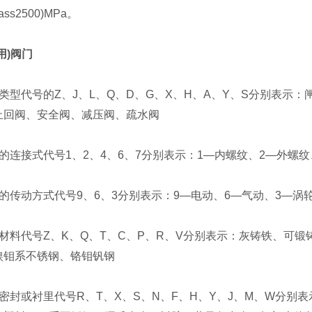
CIass2500)MPa。
用)阀门
门类型代号的Z、J、L、Q、D、G、X、H、A、Y、S分别表示
止回阀、安全阀、减压阀、疏水阀
的连接式代号1、2、4、6、7分别表示：1—内螺纹、2—外螺纹
的传动方式代号9、6、3分别表示：9—电动、6—气动、3—涡
体材料代号Z、K、Q、T、C、P、R、V分别表示：灰铸铁、可
镍钼系不锈钢、铬钼钒钢
座密封或衬里代号R、T、X、S、N、F、H、Y、J、M、W分