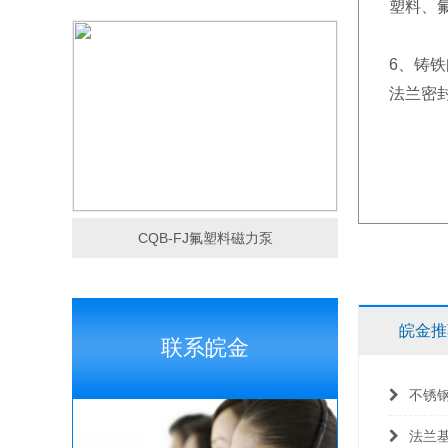
塑料、
6、铸
法兰密封
CQB-FJ氟塑料磁力泵
皖金推
联系皖金
不锈
法兰