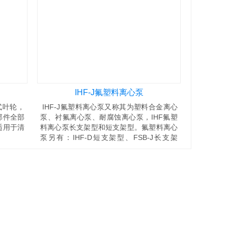
IHF-J氟塑料离心泵
式叶轮，
IHF-J氟塑料离心泵又称其为塑料合金离心
部件全部
泵、衬氟离心泵、耐腐蚀离心泵，IHF氟塑
适用于清
料离心泵长支架型和短支架型。氟塑料离心
泵另有：IHF-D短支架型、FSB-J长支架
型、FSB-D短支架型、GDF立式管道离心
泵、FZB氟塑料自吸泵。