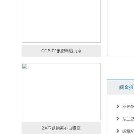
CQB-FJ氟塑料磁力泵
皖金推
不锈
法兰
ZX不锈钢离心自吸泵
缠绕