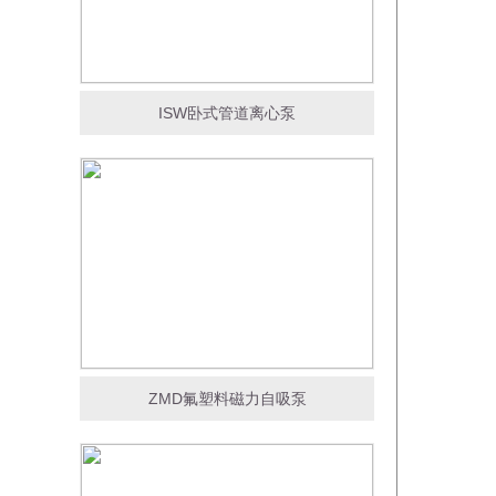
ISW卧式管道离心泵
ZMD氟塑料磁力自吸泵