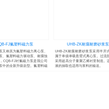
QB-FJ氟塑料磁力泵
UHB-ZK耐腐耐磨砂浆泵
泵又称其为氟塑料磁力离心泵、
UHB-ZK耐腐耐磨砂浆泵采用半开
泵、氟塑料磁力驱动泵、耐腐蚀
属于单级单吸悬臂式离心泵。过流
，CQB-FJ衬氟磁力泵是我公司
采用超高分子量聚乙烯衬里制造。
泵中的全新升级款型。氟塑料磁
液的抽取也适用与浆料的输送。
QB-