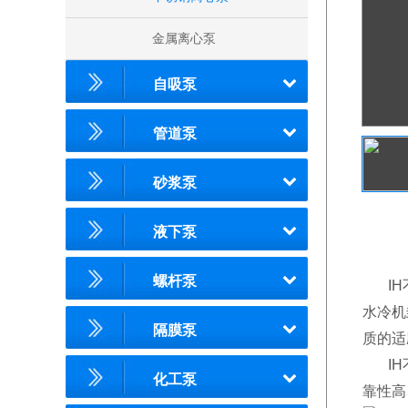
金属离心泵
自吸泵
管道泵
砂浆泵
液下泵
螺杆泵
IH
水冷机
隔膜泵
质的适
IH不
化工泵
靠性高