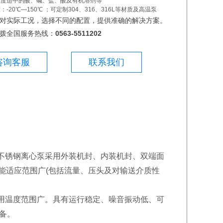
浓度适中的酸、碱、盐、酸及有机溶剂等
-20℃—150℃ ；可定制304、316、316L等材质及高温泵
对实际工况，选择不同的配置，提供准确的解决方案。
拨全国服务热线：
0563-5511202
咨询客服
联系我们
不锈钢离心泵采用外装机封、内装机封、双端面
有性能适应范围广(包括流量、压头及对输送介质性
。
用温度范围广。具有运行稳定、噪音振动低、可
备。