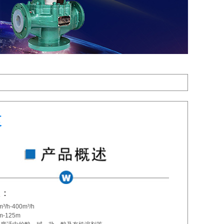
泵
数：
h-400m³/h
-125m