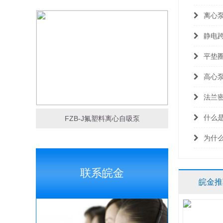
离心
静电
平垫
高心
法兰
什么
FZB-J氟塑料离心自吸泵
为什
联系皖金
皖金推