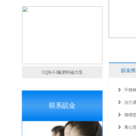
皖金推
CQB-FJ氟塑料磁力泵
不锈
法兰
联系皖金
缠绕
离心