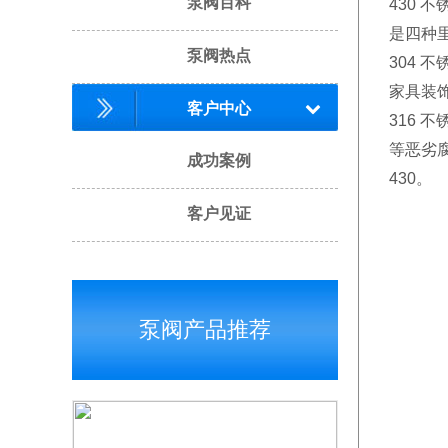
泵阀百科
430 
是四种
泵阀热点
304
家具装
客户中心
316 
等恶劣腐
成功案例
430。
客户见证
泵阀产品推荐