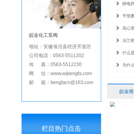
静电
平垫
高心
皖金化工泵阀
法兰
地址：安徽省泾县经济开发区
什么
公司电话：0563-5511202
传 真：0563-5512230
为什
网 址：www.wjbengfa.com
邮 箱：bengfacn@163.com
皖金推
栏目热门点击