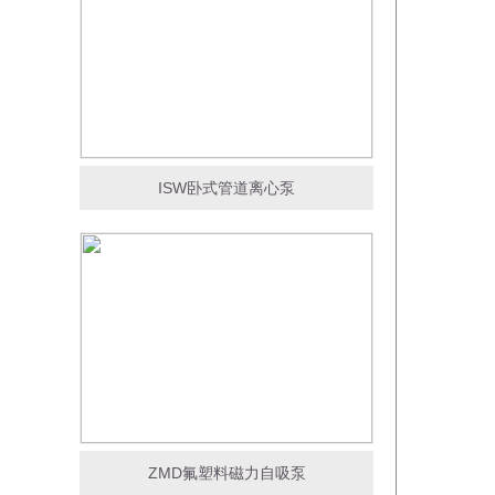
ISW卧式管道离心泵
ZMD氟塑料磁力自吸泵