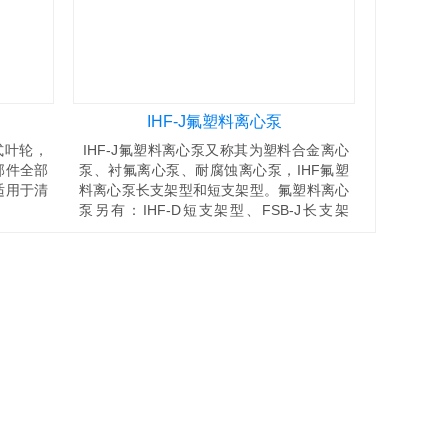
IHF-J氟塑料离心泵
式叶轮，
IHF-J氟塑料离心泵又称其为塑料合金离心
部件全部
泵、衬氟离心泵、耐腐蚀离心泵，IHF氟塑
适用于清
料离心泵长支架型和短支架型。氟塑料离心
泵另有：IHF-D短支架型、FSB-J长支架
型、FSB-D短支架型、GDF立式管道离心
泵、FZB氟塑料自吸泵。