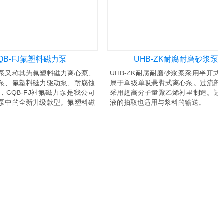
QB-FJ氟塑料磁力泵
UHB-ZK耐腐耐磨砂浆泵
泵又称其为氟塑料磁力离心泵、
UHB-ZK耐腐耐磨砂浆泵采用半开
泵、氟塑料磁力驱动泵、耐腐蚀
属于单级单吸悬臂式离心泵。过流
，CQB-FJ衬氟磁力泵是我公司
采用超高分子量聚乙烯衬里制造。
泵中的全新升级款型。氟塑料磁
液的抽取也适用与浆料的输送。
QB-