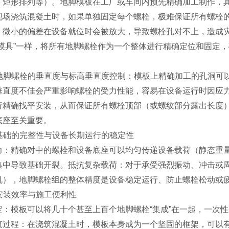
、矩形排列等）。地脚模板在工厂或车间内预先精确加工制作，
现场浇筑混凝土时，如果单独固定每个螺栓，极难保证所有螺栓
。微小的偏差在设备就位时会被放大，导致螺栓孔对不上，造成
“模具”一样，将所有地脚螺栓作为一个整体进行精确定位和固定
保证地脚螺栓的垂直度与标高垂直度控制：模板上精确加工的孔洞
垂直度不佳会严重影响螺栓的受力性能，容易在设备运行时因应
行精确找平安装，从而保证所有螺栓顶部（或螺纹部分露出长度
底座至关重要。
强基础的完整性与设备长期运行的稳定性
力：精确对中的螺栓和设备底座可以均匀传递设备载荷（静态重
集中导致基础开裂。抵抗复杂载荷：对于承受强烈振动、冲击或
机），地脚螺栓组的整体精度是设备稳定运行、防止螺栓松动或
高安装效率与施工便利性
定：模板可以将几十个甚至上百个地脚螺栓“集成”在一起，一次
筑过程：在浇筑混凝土时，模板本身成为一个坚固的框架，可以