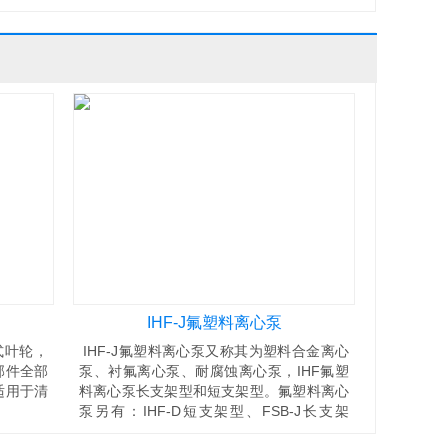
IHF-J氟塑料离心泵
式叶轮，
IHF-J氟塑料离心泵又称其为塑料合金离心
部件全部
泵、衬氟离心泵、耐腐蚀离心泵，IHF氟塑
适用于清
料离心泵长支架型和短支架型。氟塑料离心
泵另有：IHF-D短支架型、FSB-J长支架
型、FSB-D短支架型、GDF立式管道离心