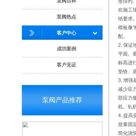
泵阀百科
形排列
在施工
泵阀热点
纸要求
模板像
客户中心
配。
2. 
成功案例
平面。
标高进
客户见证
垫铁、
3. 增
减少应
部应力
泵阀产品推荐
机、轧
4. 提
批量固
简化浇