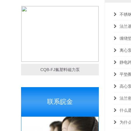
不锈
法兰
缠绕
离心
静电
CQB-FJ氟塑料磁力泵
平垫
高心
法兰
联系皖金
什么
为什