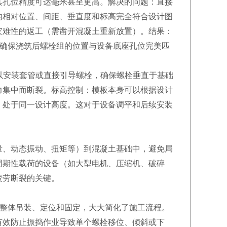
其孔位精度可达毫米甚至更高。解决的问题：直接
的相对位置、间距、垂直度和标高完全符合设计图
灾难性的返工（需凿开混凝土重新放置）。结果：
，确保浇筑后螺栓组的位置与设备底座孔位完美匹
可以安装套管或直接引导螺栓，确保螺栓垂直于基础
力集中而断裂。标高控制：模板本身可以根据设计
）处于同一设计高度。这对于设备调平和后续安装
量、动态振动、扭矩等）到混凝土基础中，避免局
周期性载荷的设备（如大型电机、压缩机、破碎
疲劳断裂的关键。
性整体吊装、定位和固定，大大简化了施工流程。
有效防止振捣作业导致单个螺栓移位、倾斜或下