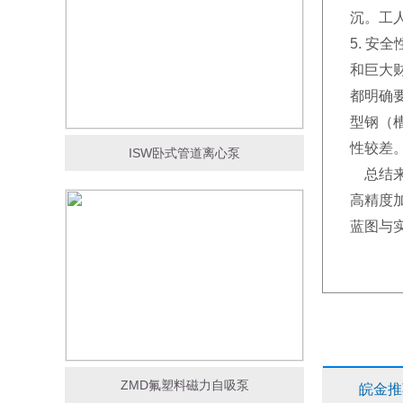
沉。工
5. 
和巨大
都明确
型钢（
性较差
ISW卧式管道离心泵
总结来
高精度
蓝图与
ZMD氟塑料磁力自吸泵
皖金推