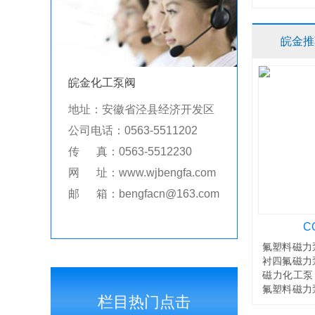
皖金推
皖金化工泵阀
地址：安徽省泾县经济开发区
公司电话：0563-5511202
传 真：0563-5512230
网 址：www.wjbengfa.com
邮 箱：bengfacn@163.com
C
氟塑料磁力
衬四氟磁力
磁力化工泵
氟塑料磁力
栏目热门点击
力泵另有：C