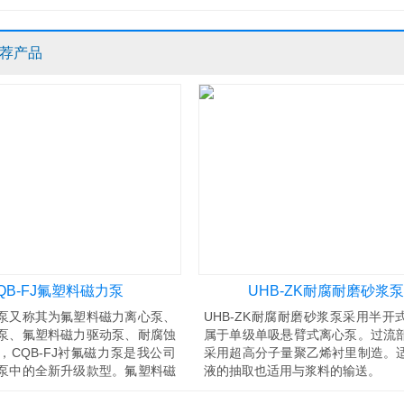
荐产品
QB-FJ氟塑料磁力泵
UHB-ZK耐腐耐磨砂浆泵
泵又称其为氟塑料磁力离心泵、
UHB-ZK耐腐耐磨砂浆泵采用半开
泵、氟塑料磁力驱动泵、耐腐蚀
属于单级单吸悬臂式离心泵。过流
，CQB-FJ衬氟磁力泵是我公司
采用超高分子量聚乙烯衬里制造。
泵中的全新升级款型。氟塑料磁
液的抽取也适用与浆料的输送。
QB-