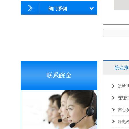
阀门系例
皖金推
联系皖金
法兰
缠绕
离心
静电