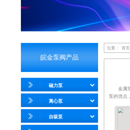
位置：
首页
皖金泵阀产品
磁力泵
金属
泵的优点
离心泵
自吸泵