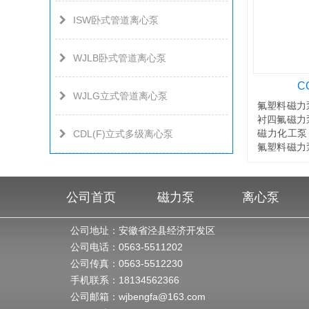
ISW卧式管道离心泵
WJLB卧式管道离心泵
C
WJLG立式管道离心泵
氟塑料磁力
衬四氟磁力
磁力化工泵
CDL(F)立式多级离心泵
氟塑料磁力
力泵另有：C
公司首页
磁力泵
离心泵
公司地址：安徽省泾县经济开发区
公司电话：0563-5511202
公司传真：0563-5512230
手机联系：18134562366
公司邮箱：wjbengfa@163.com