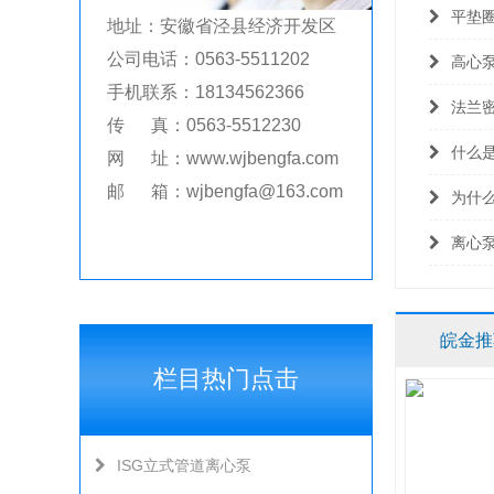
平垫
地址：安徽省泾县经济开发区
公司电话：0563-5511202
高心
手机联系：18134562366
法兰
传 真：0563-5512230
什么
网 址：www.wjbengfa.com
邮 箱：wjbengfa@163.com
为什
离心
皖金推
栏目热门点击
ISG立式管道离心泵